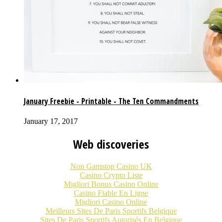
January Freebie - Printable - The Ten Commandments
January 17, 2017
Web discoveries
Non Gamstop Casino UK
Casino Crypto Liste
Migliori Bonus Casino Online
Casino Fiable En Ligne
Migliori Casino Online
Meilleurs Sites De Paris Sportifs Belgique
Sites De Paris Sportifs Autorisés En Belgique