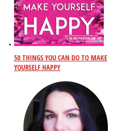
50 THINGS YOU CAN DO TO MAKE
YOURSELF HAPPY