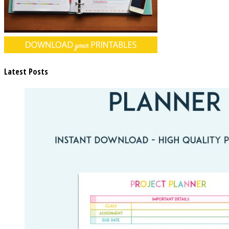
Latest Posts