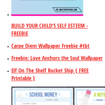
BUILD YOUR CHILD’S SELF ESTEEM -
FREEBIE
Carpe Diem Wallpaper Freebie #tbt
Freebie: Love Anchors the Soul Wallpaper
Elf On The Shelf Rocket Ship { FREE
Printable }