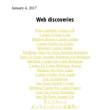
January 4, 2017
Web discoveries
Non Gamstop Casino UK
Casino Crypto Liste
Migliori Bonus Casino Online
Casino Fiable En Ligne
Migliori Casino Online
Meilleurs Sites De Paris Sportifs Belgique
Sites De Paris Sportifs Autorisés En Belgique
Meilleur Casino En Ligne Belgique
Casino En Ligne Belgique Bonus
Migliori Siti Non Aams
Casino Online Non Aams
App Scommesse
Site Paris Sportif Crypto
Meilleur Casino En Ligne France
Avis Sur Sweet Bonanza
Site De Paris Sportif Ufc
ライブカジノ
オンラインカジノ 出金早い