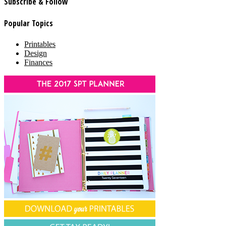
Subscribe & Follow
Popular Topics
Printables
Design
Finances