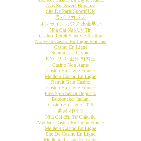
Avis Sur Sweet Bonanza
Site De Paris Sportif Ufc
ライブカジノ
オンラインカジノ 出金早い
Nhà Cái Nào Uy Tín
Casino Retrait Sans Verification
Nouveau Casino En Ligne Francais
Casino En Ligne
Scommesse Crypto
KYC 인증 없는 카지노
Casino Non Aams
Casino En Ligne France
Meilleur Casino En Ligne
Retrait Gain Casino
Casino En Ligne France
Free Spin Senza Deposito
Bookmaker Italiani
Casino En Ligne 2026
홀덤 사이트
Nhà Cái đến Từ Châu âu
Meilleur Casino En Ligne France
Meilleur Casino En Ligne
Site De Casino En Ligne
Meilleure Casino En Ligne