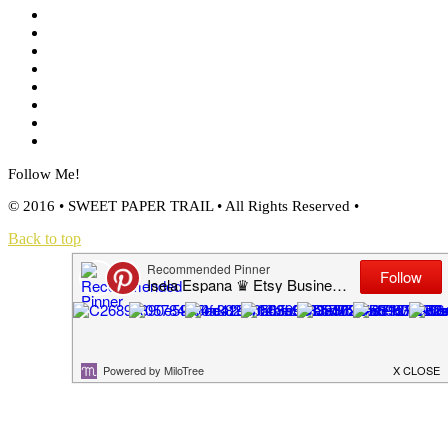
Follow Me!
© 2016 • SWEET PAPER TRAIL • All Rights Reserved •
Back to top