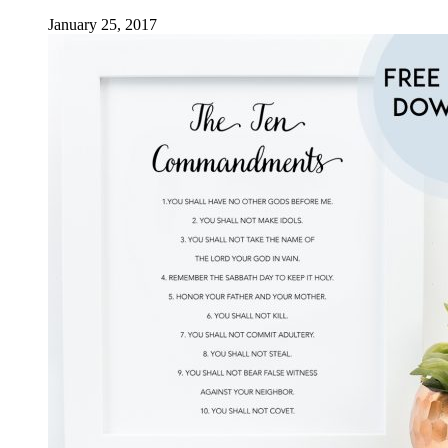
January 25, 2017