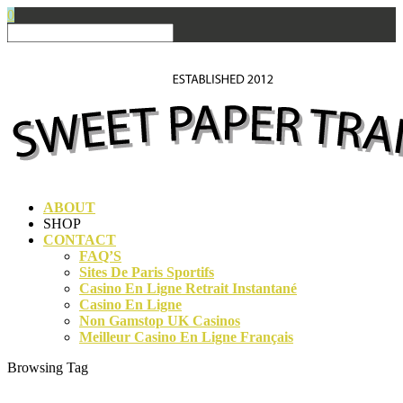
0
ABOUT
SHOP
CONTACT
FAQ’S
Sites De Paris Sportifs
Casino En Ligne Retrait Instantané
Casino En Ligne
Non Gamstop UK Casinos
Meilleur Casino En Ligne Français
Browsing Tag